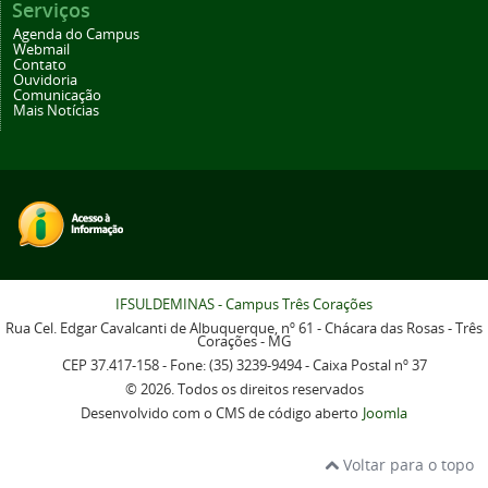
Serviços
Agenda do Campus
Webmail
Contato
Ouvidoria
Comunicação
Mais Notícias
IFSULDEMINAS - Campus Três Corações
Rua Cel. Edgar Cavalcanti de Albuquerque, nº 61 - Chácara das Rosas - Três
Corações - MG
CEP 37.417-158 - Fone: (35) 3239-9494 - Caixa Postal nº 37
© 2026. Todos os direitos reservados
Desenvolvido com o CMS de código aberto
Joomla
Voltar para o topo