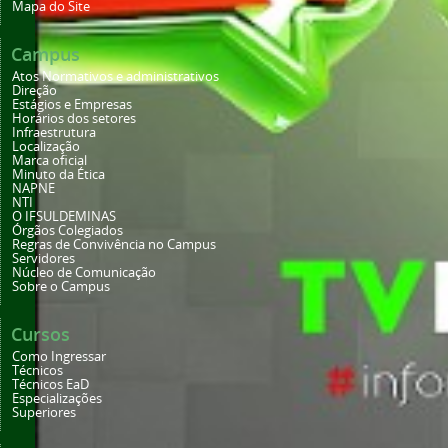
Mapa do Site
Campus
Atos Normativos e administrativos
Direção
Estágios e Empresas
Horários dos setores
Infraestrutura
Localização
Marca oficial
Minuto da Ética
NAPNE
NTI
O IFSULDEMINAS
Órgãos Colegiados
Regras de Convivência no Campus
Servidores
Núcleo de Comunicação
Sobre o Campus
Cursos
Como Ingressar
Técnicos
Técnicos EaD
Especializações
Superiores