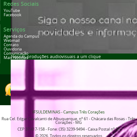
Redes Sociais
YouTube
Facebook
Serviços
Agenda do Campus
Webmail
Contato
Ouvidoria
Comunicação
Nossas produções audiovisuais a um clique
Mais Notícias
IFSULDEMINAS - Campus Três Corações
Rua Cel. Edgar Cavalcanti de Albuquerque, nº 61 - Chácara das Rosas - Três
Corações - MG
CEP 37.417-158 - Fone: (35) 3239-9494 - Caixa Postal nº 37
© 2026. Todos os direitos reservados