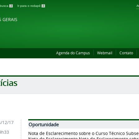
A
a busca
3
Ir para o rodapé
4
S GERAIS
Agenda do Campus
Webmail
Contato
ícias
/12/17
Oportunidade
9h33
Nota de Esclarecimento sobre o Curso Técnico Subse
Nota de Esclarecimento Nota de Esclarecimento sobr