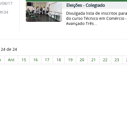
/08/17
Eleições - Colegiado
9h34
Divulgada lista de inscritos pa
do curso Técnico em Comércio -
Avançado Três...
 24 de 24
o
Ant
15
16
17
18
19
20
21
22
23