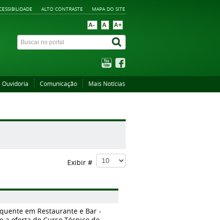
CESSIBILIDADE
ALTO CONTRASTE
MAPA DO SITE
A-
A
A+
Ouvidoria
Comunicação
Mais Notícias
Exibir #
quente em Restaurante e Bar -
e a oferta do Curso Técnico de