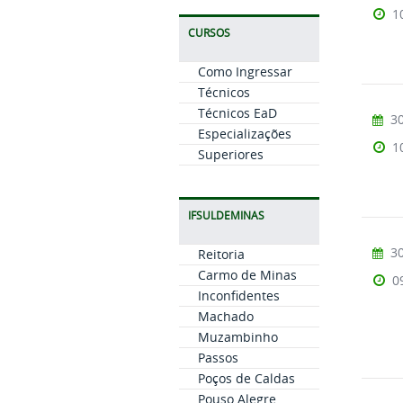
1
CURSOS
Como Ingressar
Técnicos
Técnicos EaD
30
Especializações
1
Superiores
IFSULDEMINAS
30
Reitoria
Carmo de Minas
0
Inconfidentes
Machado
Muzambinho
Passos
Poços de Caldas
Pouso Alegre