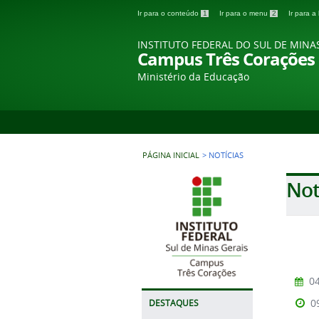
Ir para o conteúdo
1
Ir para o menu
2
Ir para 
INSTITUTO FEDERAL DO SUL DE MINA
Campus Três Corações
Ministério da Educação
PÁGINA INICIAL
>
NOTÍCIAS
Not
04
0
DESTAQUES