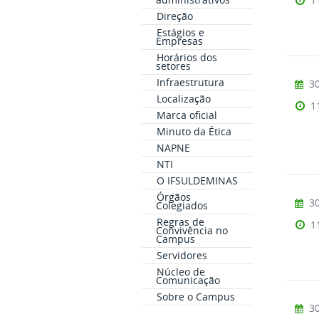
1
Direção
Estágios e
Empresas
Horários dos
setores
Infraestrutura
30
Localização
1
Marca oficial
Minuto da Ética
NAPNE
NTI
O IFSULDEMINAS
Órgãos
30
Colegiados
Regras de
1
Convivência no
Campus
Servidores
Núcleo de
Comunicação
Sobre o Campus
30