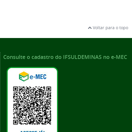
Voltar para o topo
Consulte o cadastro do IFSULDEMINAS no e-MEC