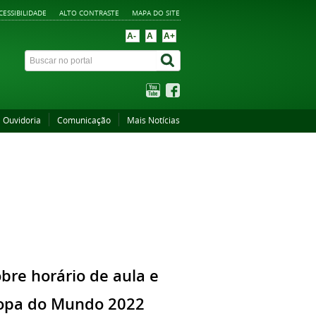
CESSIBILIDADE
ALTO CONTRASTE
MAPA DO SITE
A-
A
A+
Ouvidoria
Comunicação
Mais Notícias
re horário de aula e
 Copa do Mundo 2022