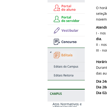
O horá
seleçã
novemb
Atendi
I - no
dia.
II - n
III - 
Horári
Editais do Campus
Durant
das aul
Editais Reitoria
Dia 24
Dia 28
Dia 02
CAMPUS
Atos Normativos e
administrativos