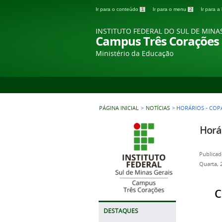
Ir para o conteúdo
1
Ir para o menu
2
Ir para 
INSTITUTO FEDERAL DO SUL DE MINA
Campus Três Corações
Ministério da Educação
PÁGINA INICIAL
>
NOTÍCIAS
>
HORÁRIOS - CO
Horá
Publicad
Quarta, 
C
DESTAQUES