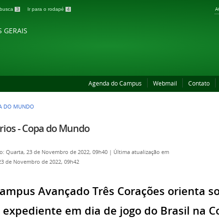
A
a busca
3
Ir para o rodapé
4
S GERAIS
Agenda do Campus
Webmail
Contato
PA DO MUNDO
rios - Copa do Mundo
o: Quarta, 23 de Novembro de 2022, 09h40
|
Última atualização em
23 de Novembro de 2022, 09h42
ampus Avançado Três Corações orienta sob
expediente em dia de jogo do Brasil na