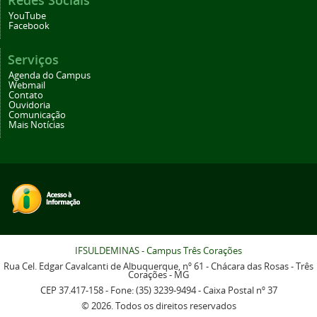
YouTube
Facebook
Serviços
Agenda do Campus
Webmail
Contato
Ouvidoria
Comunicação
Mais Notícias
IFSULDEMINAS - Campus Três Corações
Rua Cel. Edgar Cavalcanti de Albuquerque, nº 61 - Chácara das Rosas - Três
Corações - MG
CEP 37.417-158 - Fone: (35) 3239-9494 - Caixa Postal nº 37
© 2026. Todos os direitos reservados