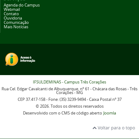
Agenda do Campus
Webmail
Contato
Ouvidoria
Comunicação
Mais Notícias
IFSULDEMINAS - Campus Três Corações
Rua Cel. Edgar Cavalcanti de Albuquerque, nº 61 - Chácara das Rosas - Três
Corações - MG
CEP 37.417-158 - Fone: (35) 3239-9494 - Caixa Postal nº 37
© 2026. Todos os direitos reservados
Desenvolvido com o CMS de código aberto
Joomla
Voltar para o topo