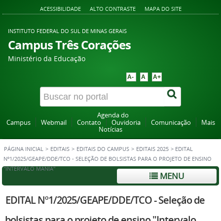
ACESSIBILIDADE
ALTO CONTRASTE
MAPA DO SITE
INSTITUTO FEDERAL DO SUL DE MINAS GERAIS
Campus Três Corações
Ministério da Educação
A-
A
A+
Agenda do
Campus
Webmail
Contato
Ouvidoria
Comunicação
Mais
Notícias
PÁGINA INICIAL
>
EDITAIS
>
EDITAIS DO CAMPUS
>
EDITAIS 2025
>
EDITAL
Nº1/2025/GEAPE/DDE/TCO - SELEÇÃO DE BOLSISTAS PARA O PROJETO DE ENSINO
"INTERVALO MANIA"
MENU
EDITAL Nº1/2025/GEAPE/DDE/TCO - Seleção de
bolsistas para o projeto de ensino "Intervalo