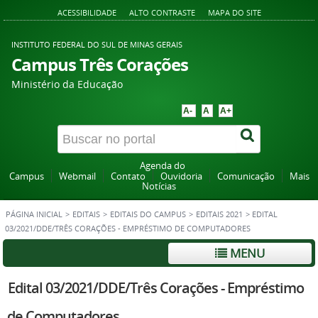
ACESSIBILIDADE
ALTO CONTRASTE
MAPA DO SITE
INSTITUTO FEDERAL DO SUL DE MINAS GERAIS
Campus Três Corações
Ministério da Educação
A-
A
A+
Agenda do
Campus
Webmail
Contato
Ouvidoria
Comunicação
Mais
Notícias
PÁGINA INICIAL
>
EDITAIS
>
EDITAIS DO CAMPUS
>
EDITAIS 2021
>
EDITAL
03/2021/DDE/TRÊS CORAÇÕES - EMPRÉSTIMO DE COMPUTADORES
MENU
Edital 03/2021/DDE/Três Corações - Empréstimo
de Computadores