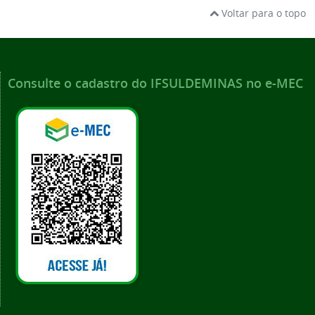
Voltar para o topo
Consulte o cadastro do IFSULDEMINAS no e-MEC