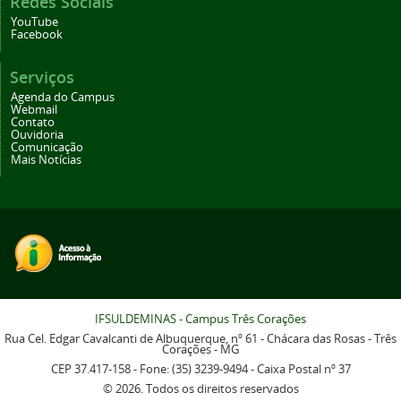
Redes Sociais
YouTube
Facebook
Serviços
Agenda do Campus
Webmail
Contato
Ouvidoria
Comunicação
Mais Notícias
IFSULDEMINAS - Campus Três Corações
Rua Cel. Edgar Cavalcanti de Albuquerque, nº 61 - Chácara das Rosas - Três
Corações - MG
CEP 37.417-158 - Fone: (35) 3239-9494 - Caixa Postal nº 37
© 2026. Todos os direitos reservados