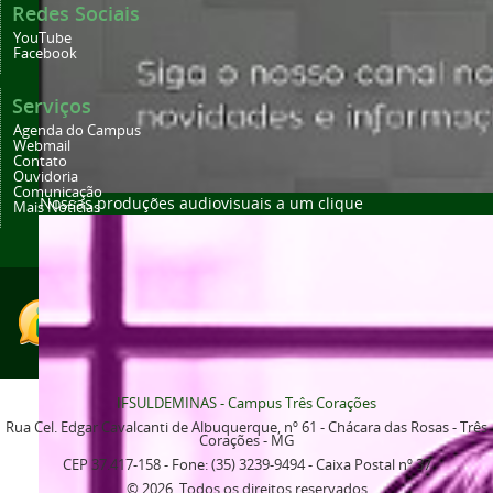
Redes Sociais
YouTube
Facebook
Serviços
Agenda do Campus
Webmail
Contato
Ouvidoria
Comunicação
Nossas produções audiovisuais a um clique
Mais Notícias
IFSULDEMINAS - Campus Três Corações
Rua Cel. Edgar Cavalcanti de Albuquerque, nº 61 - Chácara das Rosas - Três
Corações - MG
CEP 37.417-158 - Fone: (35) 3239-9494 - Caixa Postal nº 37
© 2026. Todos os direitos reservados