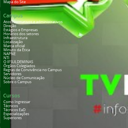
Mapa do Site
Campus
Atos Normativos e administrativos
Direção
Estágios e Empresas
Horários dos setores
Infraestrutura
Localização
Marca oficial
Minuto da Ética
NAPNE
NTI
O IFSULDEMINAS
Órgãos Colegiados
Regras de Convivência no Campus
Servidores
Núcleo de Comunicação
Sobre o Campus
Cursos
Como Ingressar
Técnicos
Técnicos EaD
Especializações
Superiores